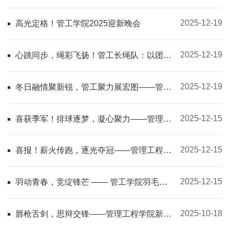
级新生3v3篮球赛圆满完赛
2025-12-19
高光定格！管工学院2025迎新晚会
2025-12-19
心跳同步，绳彩飞扬！管工长绳队：以团结
之名，赴青春之约
2025-12-19
冬日融情聚新锐，管工聚力展宏图——管理
工程学院学生组织冬日团建活动圆满举行
2025-12-15
喜获季军！排球逐梦，凝心聚力——管理工
程学院排球代表队征战新生院系杯风采纪实
2025-12-15
喜报！薪火传跑，逐光夺冠——管理工程学
院勇夺“一二·九”长跑赛事桂冠
2025-12-15
羽动青春，竞绽锋芒 —— 管工学院羽毛球
赛圆满落幕
2025-10-18
唇枪舌剑，思辩交锋——管理工程学院新生
辩论赛决赛即将开赛！