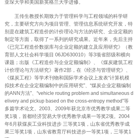
亚琛大学和美国新英格兰大学进修。
王传生教授长期致力于管理科学与工程领域的科学研
究，主要研究方向为项目管理、管理信息系统研究开发，特
别是在建筑工程造价的计价理论与方法的研究、企业定额的
制定等方面，取得了一系列的研究成果。近年来，先后主持
《已完工程造价数据库与企业定额的建立及应用研究》（教
育部人文社会科学项目 06JD630010）等3项省部级和横向
课题；出版《工程造价与企业定额编制》、《煤炭建筑工程
计价理论与方法研究》著作2部，在《经济与管理研究》、
《煤炭工程》等学术刊物和国际学术会议上发表“计算机模
拟技术在企业定额编制中的应用研究”、“煤炭企业定额编制
的ANN方法”、“vehicle routing problem and simultaneous d
elivery and pickup based on the cross-entropy method”等
多篇学术论文。2003、2009年获北京市优秀教学成果二等
奖1项，首都经济贸易大学优秀教学成果一等奖2项。2004
年6月获煤炭工业科技进步 三等奖1项，山东省优秀教学成
果三等奖1项，山东省教育厅科技进步一等奖1项，三等奖1